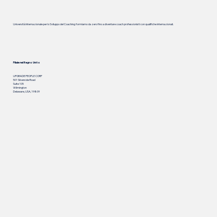
Università Internazionale per lo Sviluppo del Coaching: formiamo da zero fino a diventare coach professionisti con qualifiche internazionali.
Filiale nel Regno Unito
UPGRADE PEOPLE CORP
501 Silverside Road
Suite 105
Wilmington
Delaware, USA, 19809