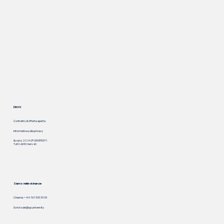
Diritti
Contratto di offerta aperta
Informativa sulla privacy
&copia; 2024. UP.UNIVERSITY.
Tutti i diritti riservati
Siamo nelle vicinanze
Chiama: +44 767 333 33 33
Scrivi:
sale@up.university