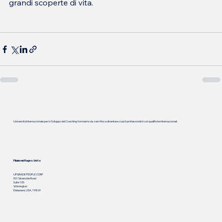
grandi scoperte di vita.
Università Internazionale per lo Sviluppo del Coaching: formiamo da zero fino a diventare coach professionisti con qualifiche internazionali.
Filiale nel Regno Unito
UPGRADE PEOPLE CORP
501 Silverside Road
Suite 105
Wilmington
Delaware, USA, 19809