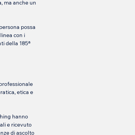
a, ma anche un 
a persona possa 
linea con i 
ti della 185ª 
professionale 
atica, etica e 
aching hanno 
li e ricevuto 
ze di ascolto 