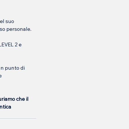
el suo 
rso personale.
LEVEL 2 e 
un punto di 
e 
riamo che il 
ntica 