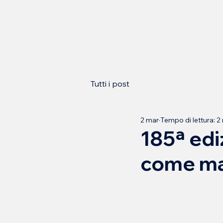
Tutti i post
2 mar
Tempo di lettura: 2
185ª edi
come mat