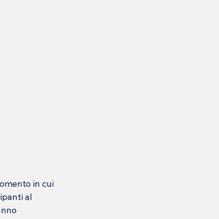
omento in cui 
panti al 
anno 