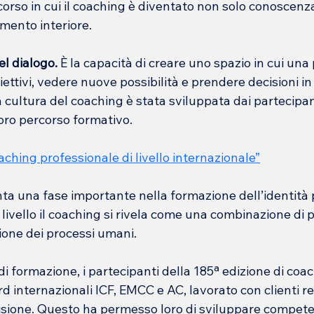
orso in cui il coaching è diventato non solo conoscenz
imento interiore.
el dialogo. 
È la capacità di creare uno spazio in cui un
iettivi, vedere nuove possibilità e prendere decisioni in 
a cultura del coaching è stata sviluppata dai partecipan
loro percorso formativo.
ching professionale di livello internazionale
”
ta una fase importante nella formazione dell’identità 
livello il coaching si rivela come una combinazione di pr
one dei processi umani.
di formazione, i partecipanti della 185ª edizione di co
d internazionali ICF, EMCC e AC, lavorato con clienti rea
sione. Questo ha permesso loro di sviluppare competen