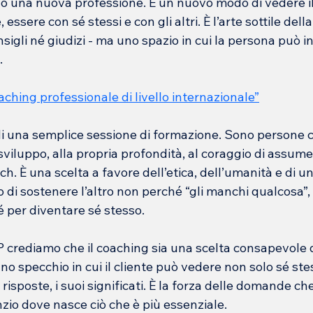
olo una nuova professione. È un nuovo modo di vedere i
 essere con sé stessi e con gli altri. È l’arte sottile dell
igli né giudizi - ma uno spazio in cui la persona può in
.
hing professionale di livello internazionale”
 di una semplice sessione di formazione. Sono persone 
o sviluppo, alla propria profondità, al coraggio di assum
ch. È una scelta a favore dell’etica, dell’umanità e di u
io di sostenere l’altro non perché “gli manchi qualcosa”
sé per diventare sé stesso.
crediamo che il coaching sia una scelta consapevole d
o specchio in cui il cliente può vedere non solo sé st
e risposte, i suoi significati. È la forza delle domande c
lenzio dove nasce ciò che è più essenziale.