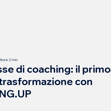
ttura: 2 min
sse di coaching: il prim
 trasformazione con
NG.UP