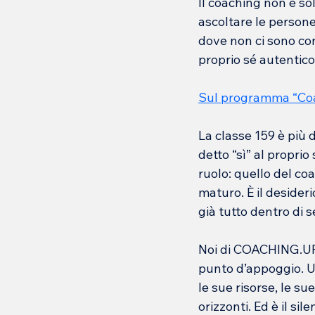
Il coaching non è s
ascoltare le persone,
dove non ci sono cons
proprio sé autentico
Sul programma “Coac
La classe 159 è più
detto “sì” al propri
ruolo: quello del coa
maturo. È il desider
già tutto dentro di 
Noi di COACHING.UP 
punto d’appoggio. Un
le sue risorse, le su
orizzonti. Ed è il si