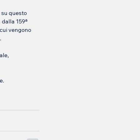
 su questo 
dalla 159ª 
 cui vengono 
.
le, 
e.