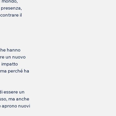
l mondo, 
a presenza, 
contrare il 
che hanno 
ere un nuovo 
n impatto 
, ma perché ha 
i essere un 
esso, ma anche 
he aprono nuovi 