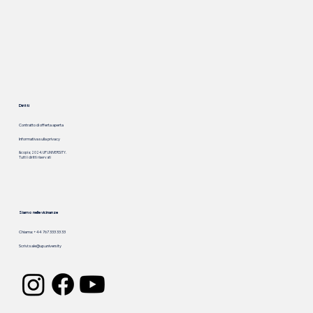
Diritti
Contratto di offerta aperta
Informativa sulla privacy
&copia; 2024. UP.UNIVERSITY.
Tutti i diritti riservati
Siamo nelle vicinanze
Chiama: +44 767 333 33 33
Scrivi:
sale@up.university