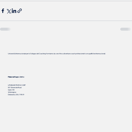
Università Internazionale per lo Sviluppo del Coaching: formiamo da zero fino a diventare coach professionisti con qualifiche internazionali.
Filiale nel Regno Unito
UPGRADE PEOPLE CORP
501 Silverside Road
Suite 105
Wilmington
Delaware, USA, 19809