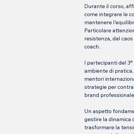
Durante il corso, af
come integrare le c
mantenere l’equilibri
Particolare attenzion
resistenza, dal caos 
coach.
I partecipanti del 
ambiente di pratica. 
mentori internaziona
strategie per contrat
brand professionale
Un aspetto fondament
gestire la dinamica 
trasformare la tensio