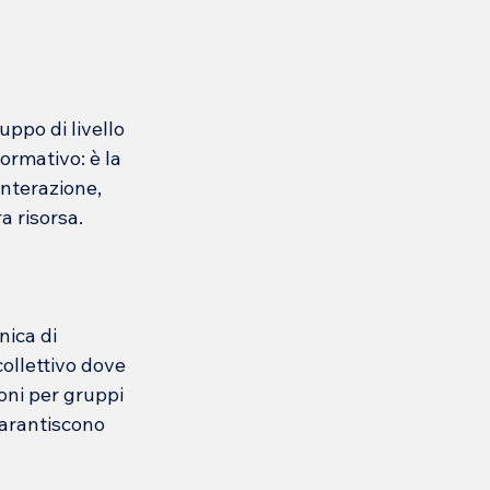
ppo di livello 
rmativo: è la 
interazione, 
a risorsa.
ica di 
ollettivo dove 
oni per gruppi 
garantiscono 