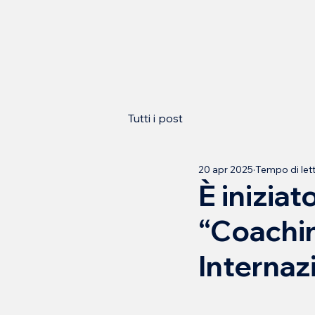
Tutti i post
20 apr 2025
Tempo di lett
È iniziat
“Coachin
Internaz