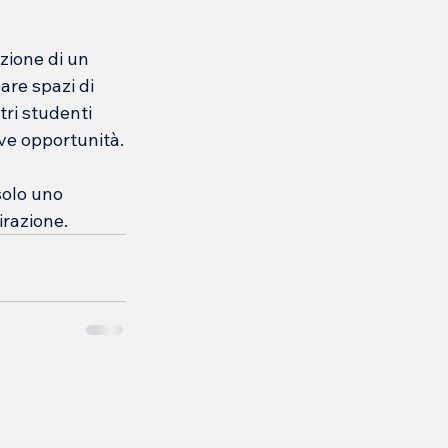
zione di un 
are spazi di 
i studenti 
ove opportunità.
solo uno 
irazione.