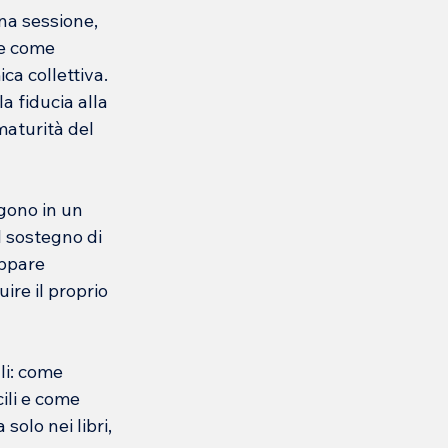
na sessione, 
 e come 
ca collettiva. 
a fiducia alla 
maturità del 
gono in un 
l sostegno di 
ppare 
ire il proprio 
li: come 
ili e come 
olo nei libri, 