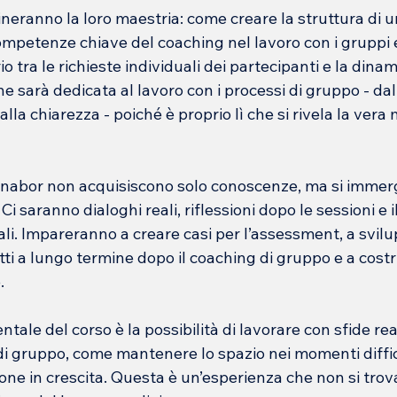
fineranno la loro maestria: come creare la struttura di u
ompetenze chiave del coaching nel lavoro con i gruppi
o tra le richieste individuali dei partecipanti e la dinami
e sarà dedicata al lavoro con i processi di gruppo - dall
alla chiarezza - poiché è proprio lì che si rivela la vera 
3° nabor non acquisiscono solo conoscenze, ma si immer
Ci saranno dialoghi reali, riflessioni dopo le sessioni e i
li. Impareranno a creare casi per l’assessment, a svilu
ti a lungo termine dopo il coaching di gruppo e a costru
.
ale del corso è la possibilità di lavorare con sfide rea
di gruppo, come mantenere lo spazio nei momenti diffic
ne in crescita. Questa è un’esperienza che non si trova s