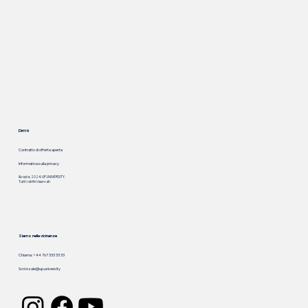
Diritti
Contratto di offerta aperta
Informativa sulla privacy
&copia; 2024. UP.UNIVERSITY.
Tutti i diritti riservati
Siamo nelle vicinanze
Chiama: +44 767 333 33 33
Scrivi:
sale@up.university