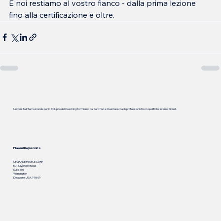
E noi restiamo al vostro fianco - dalla prima lezione 
fino alla certificazione e oltre.
Università Internazionale per lo Sviluppo del Coaching: formiamo da zero fino a diventare coach professionisti con qualifiche internazionali.
Filiale nel Regno Unito
UPGRADE PEOPLE CORP
501 Silverside Road
Suite 105
Wilmington
Delaware, USA, 19809