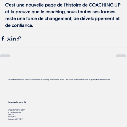
C’est une nouvelle page de l’histoire de COACHING.UP 
et la preuve que le coaching, sous toutes ses formes, 
reste une force de changement, de développement et 
de confiance.
Université internationale pour le développement du coaching - nous formons de A à Z des coachs professionnels dotés de qualifications internationales.
Branche au Royaume-Uni
UPGRADE PEOPLE CORP
501 Silverside Road
Suite 105
Wilmington
Delaware, USA, 19809