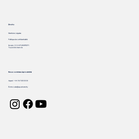
Droits
Mentions Légales
Politique de confidentialité
&copie; 2024. UP.UNIVERSITY.
Tous droits réservés
Nous sommes à proximité
Appel : +44 767 333 33 33
Écrire :
sale@up.university