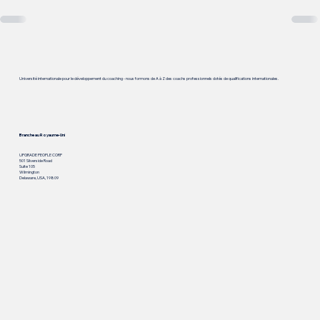
Université internationale pour le développement du coaching - nous formons de A à Z des coachs professionnels dotés de qualifications internationales.
Branche au Royaume-Uni
UPGRADE PEOPLE CORP
501 Silverside Road
Suite 105
Wilmington
Delaware, USA, 19809