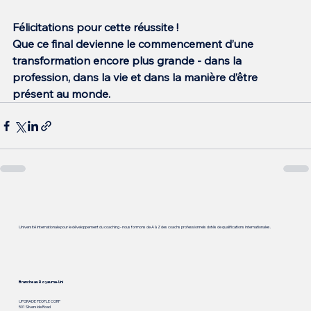
Félicitations pour cette réussite !
Que ce final devienne le commencement d’une 
transformation encore plus grande - dans la 
profession, dans la vie et dans la manière d’être 
présent au monde.
Université internationale pour le développement du coaching - nous formons de A à Z des coachs professionnels dotés de qualifications internationales.
Branche au Royaume-Uni
UPGRADE PEOPLE CORP
501 Silverside Road