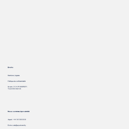
Droits
Mentions Légales
Politique de confidentialité
&copie; 2024. UP.UNIVERSITY.
Tous droits réservés
Nous sommes à proximité
Appel : +44 767 333 33 33
Écrire :
sale@up.university