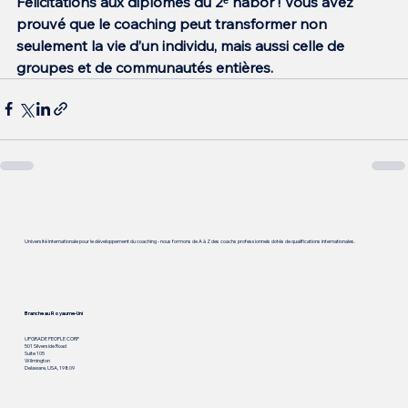
Félicitations aux diplômés du 2ᵉ nabor ! Vous avez 
prouvé que le coaching peut transformer non 
seulement la vie d’un individu, mais aussi celle de 
groupes et de communautés entières.
Université internationale pour le développement du coaching - nous formons de A à Z des coachs professionnels dotés de qualifications internationales.
Branche au Royaume-Uni
UPGRADE PEOPLE CORP
501 Silverside Road
Suite 105
Wilmington
Delaware, USA, 19809