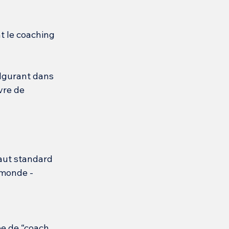
t le coaching 
lgurant dans 
vre de 
aut standard 
 monde - 
ée de “coach 