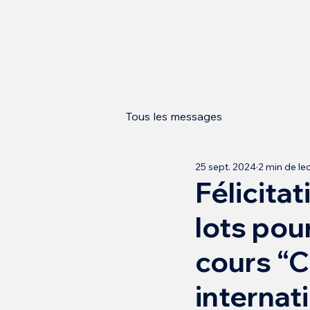
Tous les messages
25 sept. 2024
2 min de le
Félicita
lots pou
cours “C
internati