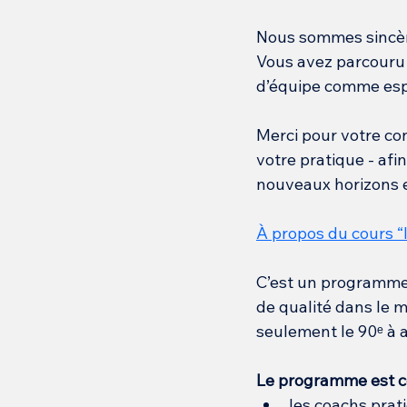
Nous sommes sincère
Vous avez parcouru u
d’équipe comme espa
Merci pour votre co
votre pratique - afi
nouveaux horizons e
À propos du cours “
C’est un programme 
de qualité dans le m
seulement le 90ᵉ à a
Le programme est c
les coachs prat