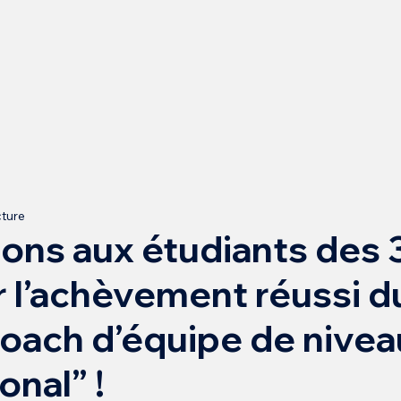
cture
tions aux étudiants des 3
r l’achèvement réussi d
oach d’équipe de nivea
onal” !