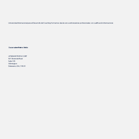
Universidad Internacional para el Desarrollo del Coaching: formamos desde cero a entrenadores profesionales con cualificación internacional.
Sucursal en Reino Unido
UPGRADE PEOPLE CORP
501 Silverside Road
Suite 105
Wilmington
Delaware, USA, 19809