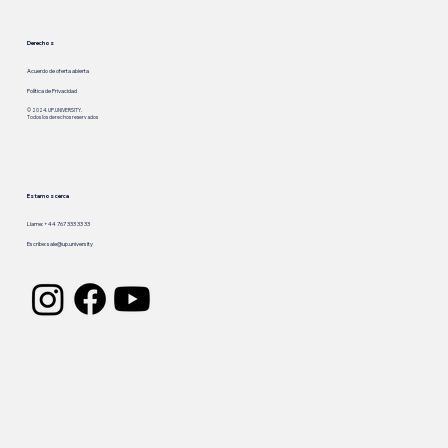
Derechos
Acuerdo de oferta abierta
Política de Privacidad
© 2024. UP.UNIVERSITY.
Todos los derechos reservados
Estamos cerca
Llame: +44 767 333 33 33
Escribe:
sale@up.university